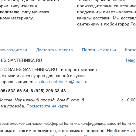
ории, типу изделия,
производителями сантехнич
водителю, типу монтажа,
продукции и имеет налажен
ному материалу.
каналы доставки. Мы достав
сантехнику в любой город Ро
роизводители
Доставка и оплата
Полезные статьи
Конт
LES-SANTEHNIKA.RU
Teleg
5 © SALES-SANTEHNIKA.RU - интернет-магазин
техники и аксессуаров для ванной и кухни.
е права защищены
sales-santehnika@mail.ru
495) 532-66-64, 8 (925) 208-33-43
Москва, Чермянский проезд, дом 5, стр. 8
с 10:00
ма проезда.
Посмотрите на карте
зовательское соглашение
Оферта
Политика конфиденциальности
Политик
понимать, как им пользуются, и показывать полезное. Необходимые