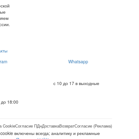
еской
ные
ляем
ссии.
акты
ram
Whatsapp
с 10 до 17 в выходные
 до 18:00
а Cookie
Согласие ПДн
Доставка
Возврат
Согласие (Реклама)
 cookie включены всегда; аналитику и рекламные