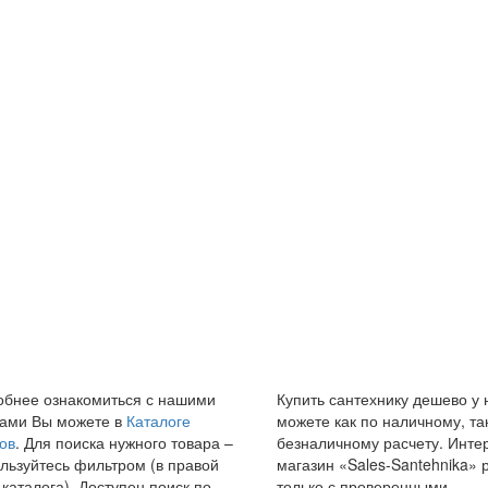
бнее ознакомиться с нашими
Купить сантехнику дешево у 
ами Вы можете в
Каталоге
можете как по наличному, та
ов
. Для поиска нужного товара –
безналичному расчету. Инте
льзуйтесь фильтром (в правой
магазин «Sales-Santehnika» 
 каталога). Доступен поиск по
только с проверенными