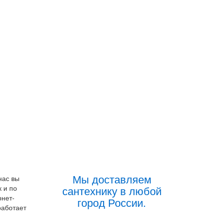
Мы доставляем
нас вы
к и по
сантехнику в любой
рнет-
город России.
работает