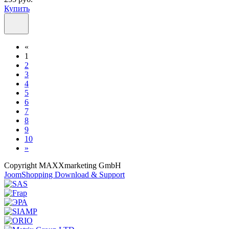
Купить
«
1
2
3
4
5
6
7
8
9
10
»
Copyright MAXXmarketing GmbH
JoomShopping Download & Support