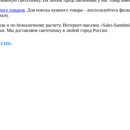
ванную сантехнику. На любой представленный у нас товар имее
логе товаров
. Для поиска нужного товара – воспользуйтесь фильт
иалу.
так и по безналичному расчету. Интернет-магазин «Sales-Santeh
ки. Мы доставляем сантехнику в любой город России.
ссии.