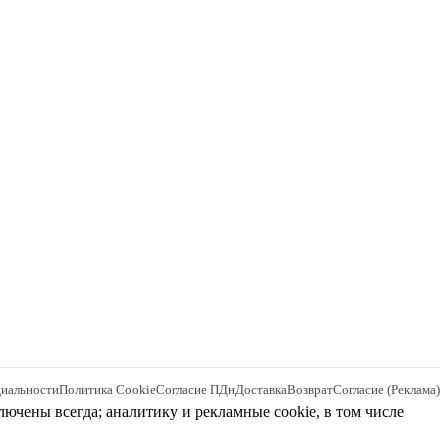
циальности
Политика Cookie
Согласие ПДн
Доставка
Возврат
Согласие (Реклама)
лючены всегда; аналитику и рекламные cookie, в том числе