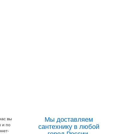
Мы доставляем
нас вы
к и по
сантехнику в любой
рнет-
город России.