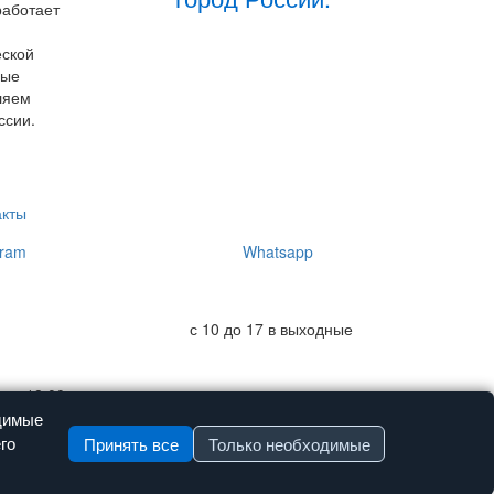
работает
еской
ные
ляем
ссии.
акты
ram
Whatsapp
с 10 до 17 в выходные
 до 18:00
одимые
го
Принять все
Только необходимые
а Cookie
Согласие ПДн
Доставка
Возврат
Согласие (Реклама)