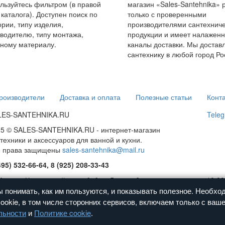
льзуйтесь фильтром (в правой
магазин «Sales-Santehnika» 
 каталога). Доступен поиск по
только с проверенными
ории, типу изделия,
производителями сантехнич
водителю, типу монтажа,
продукции и имеет налажен
ному материалу.
каналы доставки. Мы достав
сантехнику в любой город Ро
роизводители
Доставка и оплата
Полезные статьи
Конт
LES-SANTEHNIKA.RU
Teleg
5 © SALES-SANTEHNIKA.RU - интернет-магазин
техники и аксессуаров для ванной и кухни.
е права защищены
sales-santehnika@mail.ru
495) 532-66-64, 8 (925) 208-33-43
Москва, Чермянский проезд, дом 5, стр. 8
с 10:00
ма проезда.
Посмотрите на карте
ы понимать, как им пользуются, и показывать полезное. Необх
ookie, в том числе сторонних сервисов, включаем только с ваше
льности
и
Политике cookie
.
зовательское соглашение
Оферта
Политика конфиденциальности
Политик