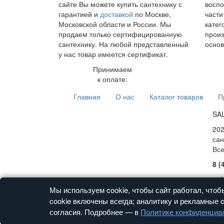
сайте Вы можете купить сантехнику с
воспо
гарантией и
доставкой
по Москве,
части
Московской области и России. Мы
катег
продаем только сертифицированную
произ
сантехнику. На любой представленный
основ
у нас товар имеется сертификат.
Принимаем
к оплате:
Главная
О нас
Каталог товаров
П
SA
202
сан
Вс
8 (
г. 
Схе
Мы используем cookie, чтобы сайт работал, чтоб
cookie включены всегда; аналитику и рекламные c
согласия. Подробнее — в
Политике конфиденциа
© 2026 SALES-SANTEHNIKA.RU
Поль