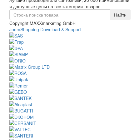
Лучшие производители сантехники, 20 000 наименований
navigati
и доступные цены на все категории товаров
Copyright MAXXmarketing GmbH
JoomShopping Download & Support