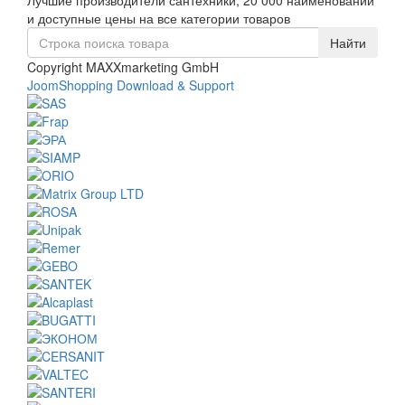
Лучшие производители сантехники, 20 000 наименований
navigati
и доступные цены на все категории товаров
Copyright MAXXmarketing GmbH
JoomShopping Download & Support