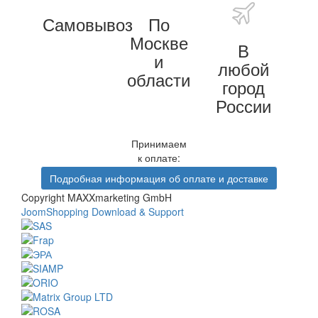
Самовывоз
По
Москве
В
и
любой
области
город
России
Принимаем
к оплате:
Подробная информация об оплате и доставке
Copyright MAXXmarketing GmbH
JoomShopping Download & Support