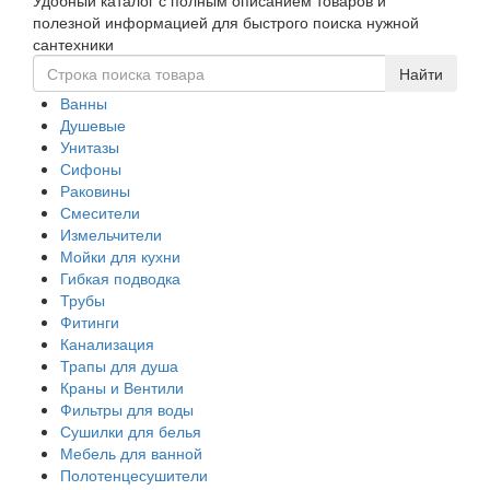
Удобный каталог с полным описанием товаров и
navigati
полезной информацией для быстрого поиска нужной
сантехники
Ванны
Душевые
Унитазы
Сифоны
Раковины
Смесители
Измельчители
Мойки для кухни
Гибкая подводка
Трубы
Фитинги
Канализация
Трапы для душа
Краны и Вентили
Фильтры для воды
Сушилки для белья
Мебель для ванной
Полотенцесушители