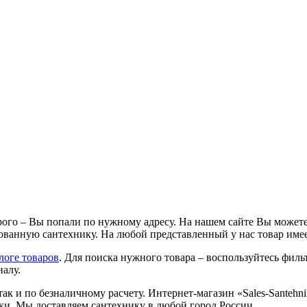
ого – Вы попали по нужному адресу. На нашем сайте Вы можете
ванную сантехнику. На любой представленный у нас товар имее
логе товаров
. Для поиска нужного товара – воспользуйтесь фильт
иалу.
так и по безналичному расчету. Интернет-магазин «Sales-Santeh
ки. Мы доставляем сантехнику в любой город России.