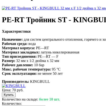
PE-RT Тройник ST - KINGBULL
Характеристики
Назначение:
для систем центрального отопления, горячего и х
Рабочая среда:
вода
Материал корпуса:
PE—RT
Материал закладных:
латунь никелированная
Тип присоединения:
PE—RT — F
Размер:
32 мм х 1/2 дюйма х 32 мм
Рабочее давление:
10 бар
Макс. рабочая температура:
95 °C
Срок эксплуатации:
не менее 50 лет
Производитель:
KINGBULL
Цена:
70 руб.
Количество на складе:
более 10 шт.
Количество: