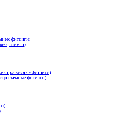
ные фитинги)
стросъемные фитинги)
)