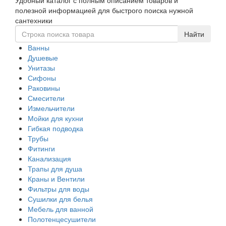
Удобный каталог с полным описанием товаров и
navigati
полезной информацией для быстрого поиска нужной
сантехники
Ванны
Душевые
Унитазы
Сифоны
Раковины
Смесители
Измельчители
Мойки для кухни
Гибкая подводка
Трубы
Фитинги
Канализация
Трапы для душа
Краны и Вентили
Фильтры для воды
Сушилки для белья
Мебель для ванной
Полотенцесушители