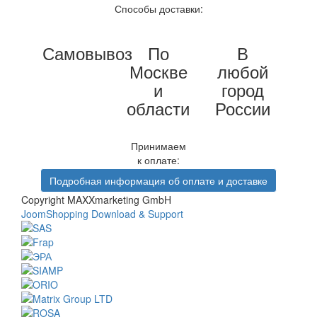
Способы доставки:
Самовывоз
По
В
Москве
любой
и
город
области
России
Принимаем
к оплате:
Подробная информация об оплате и доставке
Copyright MAXXmarketing GmbH
JoomShopping Download & Support