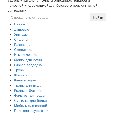
Удобный каталог с полным описанием товаров и
navigati
полезной информацией для быстрого поиска нужной
сантехники
Ванны
Душевые
Унитазы
Сифоны
Раковины
Смесители
Измельчители
Мойки для кухни
Гибкая подводка
Трубы
Фитинги
Канализация
Трапы для душа
Краны и Вентили
Фильтры для воды
Сушилки для белья
Мебель для ванной
Полотенцесушители