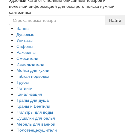
Удобный каталог с полным описанием товаров и
navigati
полезной информацией для быстрого поиска нужной
сантехники
Ванны
Душевые
Унитазы
Сифоны
Раковины
Смесители
Измельчители
Мойки для кухни
Гибкая подводка
Трубы
Фитинги
Канализация
Трапы для душа
Краны и Вентили
Фильтры для воды
Сушилки для белья
Мебель для ванной
Полотенцесушители