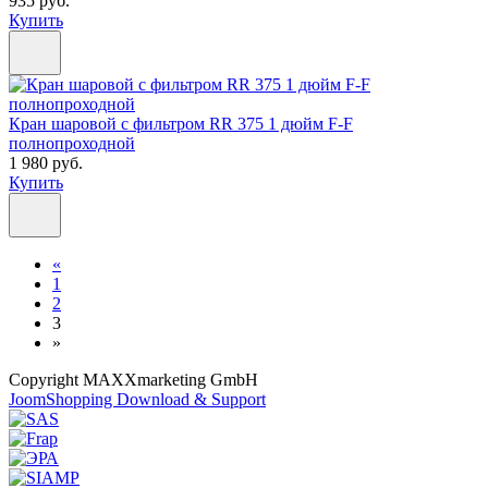
935 руб.
Купить
Кран шаровой с фильтром RR 375 1 дюйм F-F
полнопроходной
1 980 руб.
Купить
«
1
2
3
»
Copyright MAXXmarketing GmbH
JoomShopping Download & Support