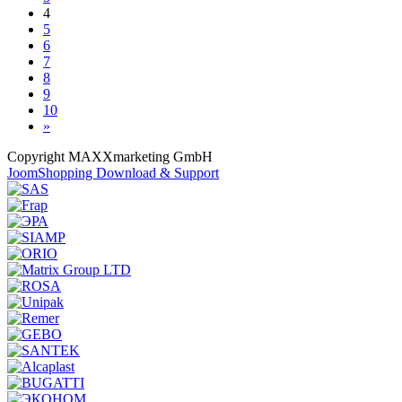
4
5
6
7
8
9
10
»
Copyright MAXXmarketing GmbH
JoomShopping Download & Support